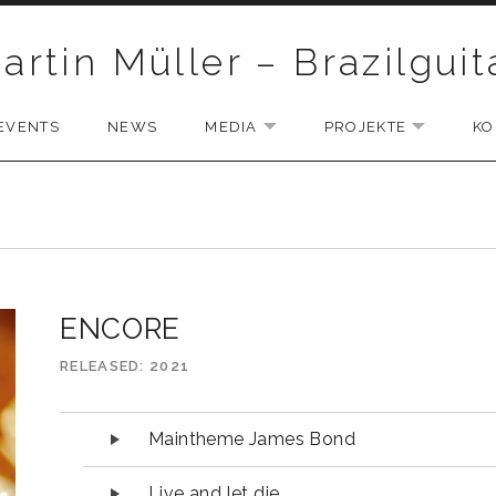
artin Müller – Brazilguit
EVENTS
NEWS
MEDIA
PROJEKTE
KO
D SUBMENU
EXPAND SUBMENU
EXPAND 
ENCORE
RELEASED
2021
Audio-Player
Maintheme James Bond
Live and let die