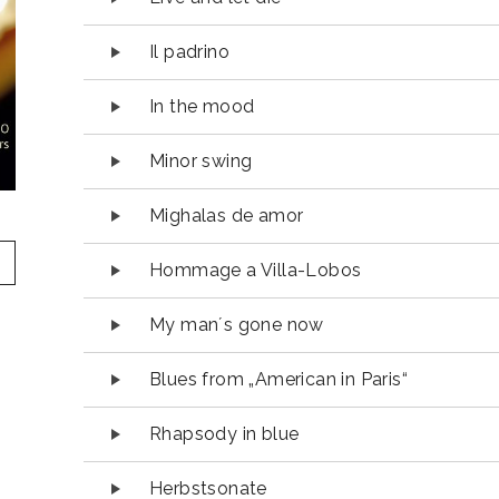
Il padrino
In the mood
Minor swing
Mighalas de amor
Hommage a Villa-Lobos
My man´s gone now
Blues from „American in Paris“
Rhapsody in blue
Herbstsonate