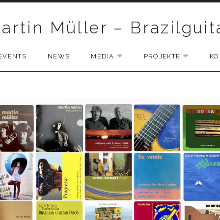
artin Müller – Brazilguit
EVENTS
NEWS
MEDIA
PROJEKTE
KO
D SUBMENU
EXPAND SUBMENU
EXPAND 