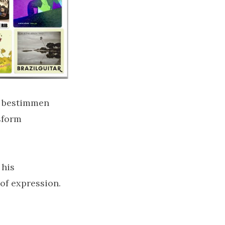
k bestimmen
sform
 his
of expression.