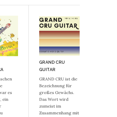
GRAND CRU
ÇA
GUITAR
ischen
GRAND CRU ist die
ne
Bezeichnung für
war es
großes Gewächs.
, ein
Das Wort wird
r
zumeist im
zu
Zusammenhang mit