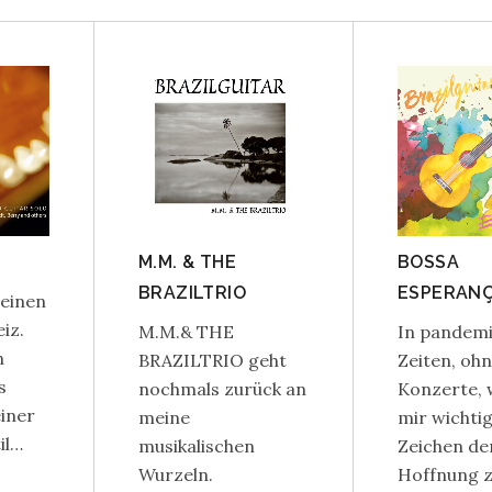
M.M. & THE
BOSSA
BRAZILTRIO
ESPERAN
einen
iz.
M.M.& THE
In pandem
n
BRAZILTRIO geht
Zeiten, oh
s
nochmals zurück an
Konzerte, 
einer
meine
mir wichtig
il…
musikalischen
Zeichen de
Wurzeln.
Hoffnung 