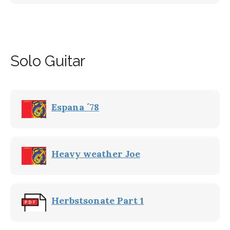
Solo Guitar
Espana ´78
Heavy weather Joe
Herbstsonate Part 1