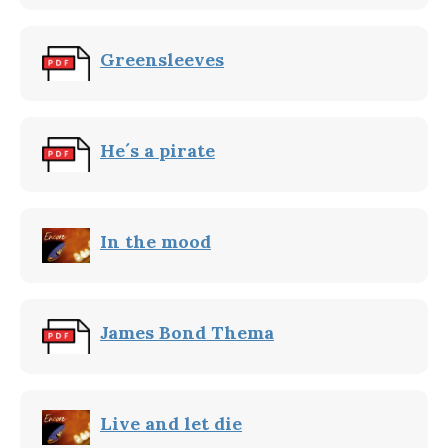
Greensleeves
He´s a pirate
In the mood
James Bond Thema
Live and let die