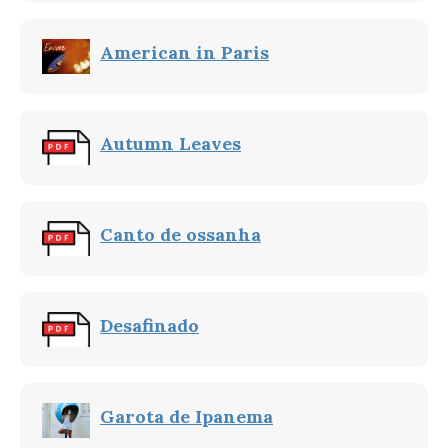
American in Paris
Autumn Leaves
Canto de ossanha
Desafinado
Garota de Ipanema