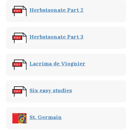
Herbstsonate Part 2
Herbstsonate Part 3
Lacrima de Viognier
Six easy studies
St. Germain