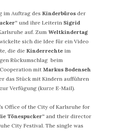
g im Auftrag des
Kinderbüros
der
ucker“
und ihre Leiterin
Sigrid
Karlsruhe auf. Zum
Weltkindertag
ckelte sich die Idee für ein Video
te, die die
Kinderrechte
im
gegen Rückumschlag beim
n Cooperation mit
Markus Bodenseh
er das Stück mit Kindern aufführen
zur Verfügung (kurze E-Mail).
 Office of the City of Karlsruhe for
die Tönespucker“
and their director
uhe City Festival. The single was