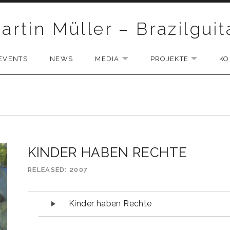
artin Müller – Brazilguit
EVENTS
NEWS
MEDIA
PROJEKTE
KO
D SUBMENU
EXPAND SUBMENU
EXPAND 
KINDER HABEN RECHTE
RELEASED
2007
Audio-Player
Kinder haben Rechte