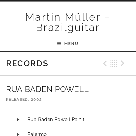
Skip to content
Martin Müller –
Brazilguitar
MENU
Previ
Bac
N
RECORDS
RUA BADEN POWELL
RELEASED
2002
Audio-Player
Rua Baden Powell Part 1
Palermo