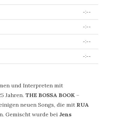
-:--
-:--
-:--
-:--
hmen und Interpreten mit
25 Jahren.
THE BOSSA BOOK
–
einigen neuen Songs, die mit
RUA
n. Gemischt wurde bei
Jens