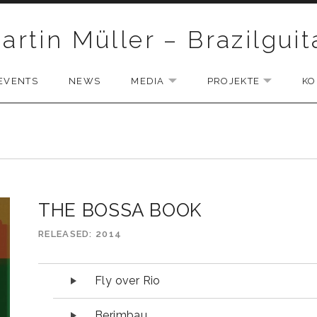
artin Müller – Brazilguit
EVENTS
NEWS
MEDIA
PROJEKTE
KO
D SUBMENU
EXPAND SUBMENU
EXPAND 
THE BOSSA BOOK
RELEASED
2014
Audio-Player
Fly over Rio
Berimbau