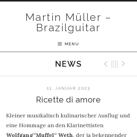
Skip to content
Martin Müller –
Brazilguitar
MENU
Previ
Bac
N
NEWS
11. JANUAR 2023
Ricette di amore
Kleiner musikalisch kulinarischer Ausflug und
eine Hommage an den Klarinettisten
Wolfgang“Muffel“ Weth
, der ja bekennender